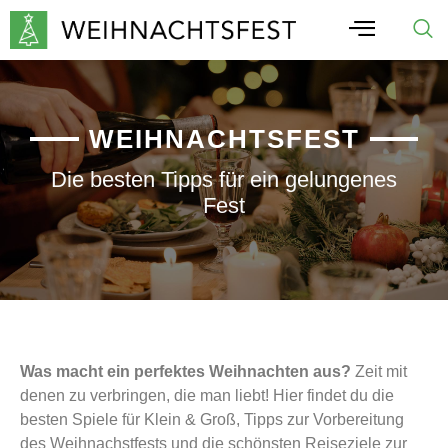
WEIHNACHTSFEST
Die besten Tipps für ein gelungenes
Fest
Was macht ein perfektes Weihnachten aus?
Zeit mit
denen zu verbringen, die man liebt! Hier findet du die
besten Spiele für Klein & Groß, Tipps zur Vorbereitung
des Weihnachstfests und die schönsten Reiseziele zur