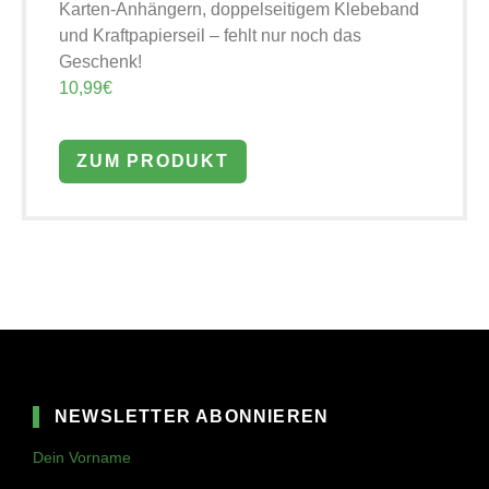
Karten-Anhängern, doppelseitigem Klebeband
und Kraftpapierseil – fehlt nur noch das
Geschenk!
10,99€
ZUM PRODUKT
NEWSLETTER ABONNIEREN
Dein Vorname